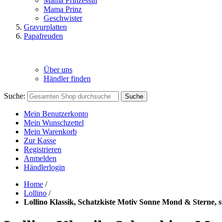
Mama Prinzessin
Mama Prinz
Geschwister
Gravurplatten
Papafreuden
Über uns
Händler finden
Suche:
Suche
Mein Benutzerkonto
Mein Wunschzettel
Mein Warenkorb
Zur Kasse
Registrieren
Anmelden
Händlerlogin
Home
/
Lollino
/
Lollino Klassik, Schatzkiste Motiv Sonne Mond & Sterne, st